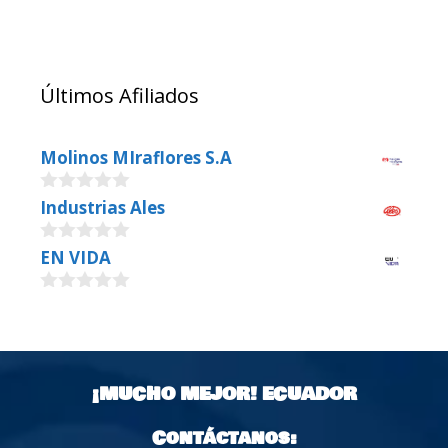
Últimos Afiliados
Molinos MIraflores S.A
0
Industrias Ales
o
u
0
EN VIDA
t
o
o
u
f
0
t
5
o
o
u
f
t
5
o
¡MUCHO MEJOR!
ECUADOR
f
5
Contáctanos: