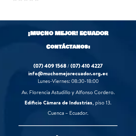
u
f
0
t
5
o
o
u
f
t
5
o
¡MUCHO MEJOR!
ECUADOR
f
5
Contáctanos:
(07) 409 1568
/
(07) 410 4227
info@muchomejorecuador.org.ec
Lunes-Viernes: 08:30-18:00
Av. Florencia Astudillo y Alfonso Cordero.
Edificio Cámara de Industrias
, piso 13.
Cuenca – Ecuador.