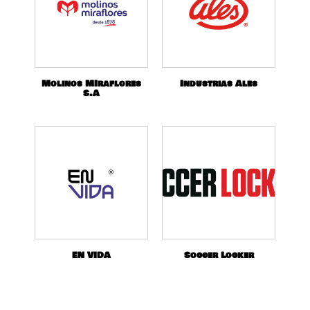
Molinos MIraflores
Industrias Ales
S.A
EN VIDA
Soccer Locker