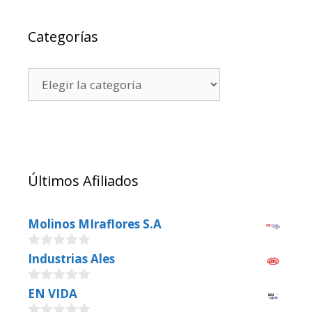
Categorías
Últimos Afiliados
Molinos MIraflores S.A
0
Industrias Ales
o
u
0
EN VIDA
t
o
o