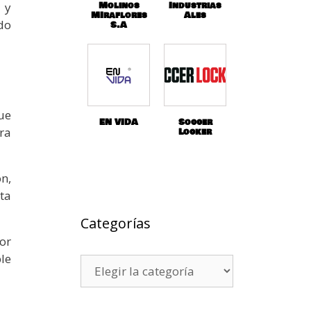
Molinos
Industrias
 y
MIraflores
Ales
do
S.A
fue
EN VIDA
Soccer
ra
Locker
n,
ta
Categorías
or
le