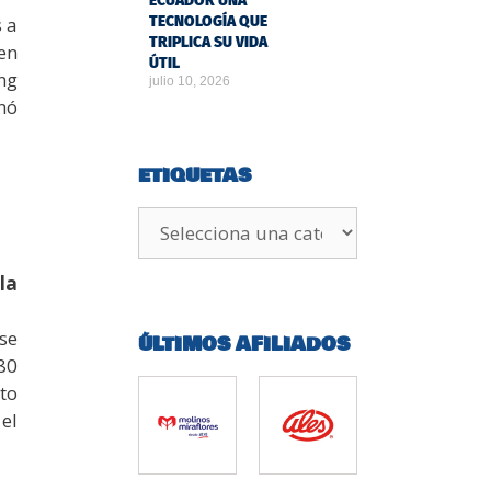
ECUADOR UNA
TECNOLOGÍA QUE
 a
TRIPLICA SU VIDA
en
ÚTIL
ng
julio 10, 2026
nó
ETIQUETAS
la
se
ÚLTIMOS AFILIADOS
80
to
el