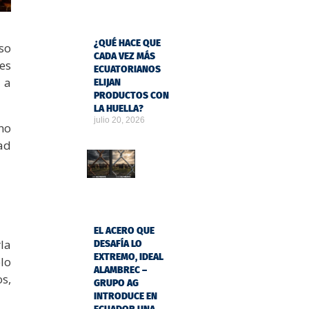
¿QUÉ HACE QUE
so
CADA VEZ MÁS
es
ECUATORIANOS
 a
ELIJAN
PRODUCTOS CON
LA HUELLA?
julio 20, 2026
no
ad
EL ACERO QUE
la
DESAFÍA LO
EXTREMO, IDEAL
lo
ALAMBREC –
s,
GRUPO AG
INTRODUCE EN