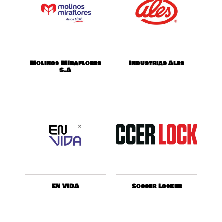
Molinos MIraflores
Industrias Ales
S.A
EN VIDA
Soccer Locker