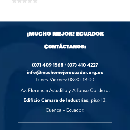
u
f
0
t
5
o
o
u
f
t
5
o
¡MUCHO MEJOR!
ECUADOR
f
5
Contáctanos:
(07) 409 1568
/
(07) 410 4227
info@muchomejorecuador.org.ec
Lunes-Viernes: 08:30-18:00
Av. Florencia Astudillo y Alfonso Cordero.
Edificio Cámara de Industrias
, piso 13.
Cuenca – Ecuador.