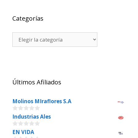
Categorías
Últimos Afiliados
Molinos MIraflores S.A
0
Industrias Ales
o
u
0
EN VIDA
t
o
o