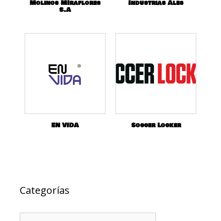
Molinos MIraflores
Industrias Ales
S.A
EN VIDA
Soccer Locker
Categorías