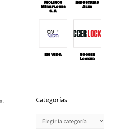
Molinos
Industrias
MIraflores
Ales
S.A
EN VIDA
Soccer
Locker
Categorías
s.