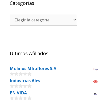
Categorías
Últimos Afiliados
Molinos MIraflores S.A
0
Industrias Ales
o
u
0
EN VIDA
t
o
o
u
f
0
t
5
o
o