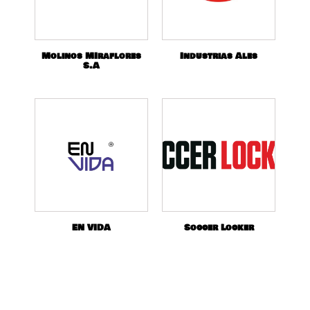
Molinos MIraflores
Industrias Ales
S.A
EN VIDA
Soccer Locker