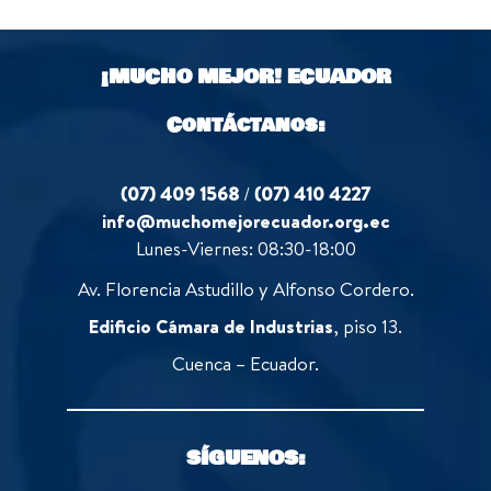
u
f
t
5
o
¡MUCHO MEJOR!
ECUADOR
f
5
Contáctanos:
(07) 409 1568
/
(07) 410 4227
info@muchomejorecuador.org.ec
Lunes-Viernes: 08:30-18:00
Av. Florencia Astudillo y Alfonso Cordero.
Edificio Cámara de Industrias
, piso 13.
Cuenca – Ecuador.
SÍGUENOS: