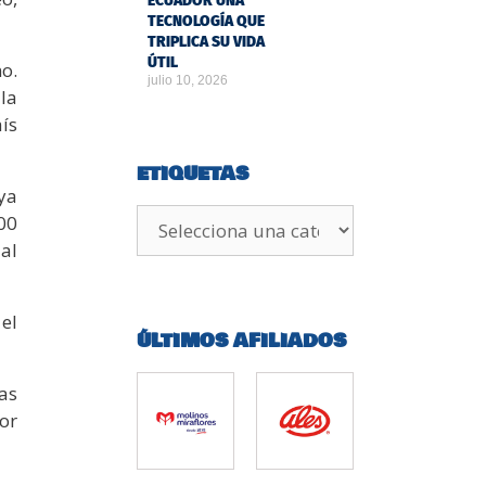
ECUADOR UNA
TECNOLOGÍA QUE
TRIPLICA SU VIDA
ÚTIL
o.
julio 10, 2026
la
ís
ETIQUETAS
uya
00
al
el
ÚLTIMOS AFILIADOS
as
or