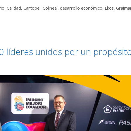
rio
,
Calidad
,
Cartopel
,
Colineal
,
desarrollo económico
,
Ekos
,
Graima
0 líderes unidos por un propósit