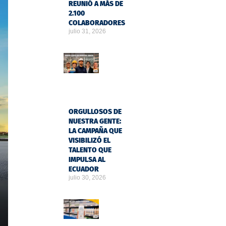
REUNIÓ A MÁS DE
2.100
COLABORADORES
julio 31, 2026
ORGULLOSOS DE
NUESTRA GENTE:
LA CAMPAÑA QUE
VISIBILIZÓ EL
TALENTO QUE
IMPULSA AL
ECUADOR
julio 30, 2026