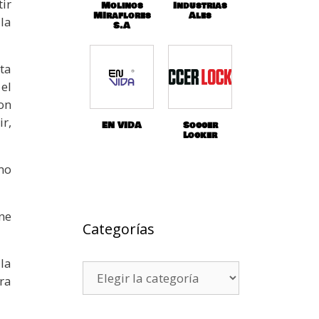
ir
Molinos
Industrias
MIraflores
Ales
la
S.A
ta
el
on
r,
EN VIDA
Soccer
Locker
mo
ne
Categorías
la
ra