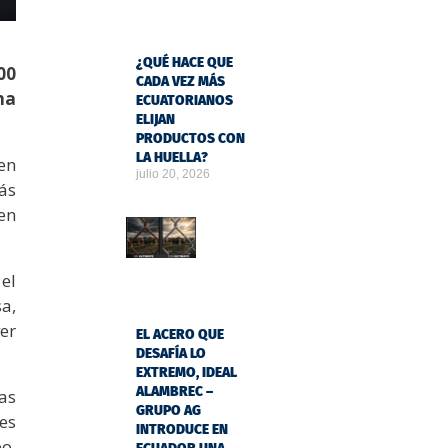
¿QUÉ HACE QUE
00
CADA VEZ MÁS
na
ECUATORIANOS
ELIJAN
PRODUCTOS CON
LA HUELLA?
 en
julio 20, 2026
ás
en
el
a,
er
EL ACERO QUE
DESAFÍA LO
EXTREMO, IDEAL
ALAMBREC –
as
GRUPO AG
es
INTRODUCE EN
o,