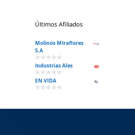
Últimos Afiliados
Molinos MIraflores
S.A
0
Industrias Ales
o
u
0
EN VIDA
t
o
o
u
f
0
t
5
o
o
u
f
t
5
o
f
5