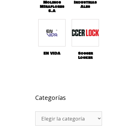
Molinos
Industrias
MIraflores
Ales
S.A
EN VIDA
Soccer
Locker
Categorías