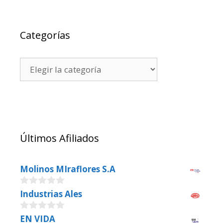
Categorías
Últimos Afiliados
Molinos MIraflores S.A
0
Industrias Ales
o
u
0
EN VIDA
t