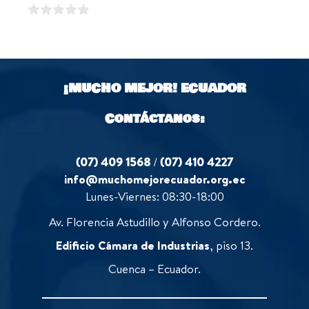
o
o
u
f
0
t
5
o
o
u
f
t
5
o
¡MUCHO MEJOR!
ECUADOR
f
5
Contáctanos:
(07) 409 1568
/
(07) 410 4227
info@muchomejorecuador.org.ec
Lunes-Viernes: 08:30-18:00
Av. Florencia Astudillo y Alfonso Cordero.
Edificio Cámara de Industrias
, piso 13.
Cuenca – Ecuador.