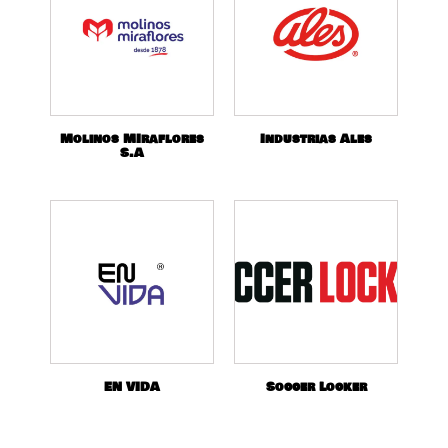
Molinos MIraflores
Industrias Ales
S.A
EN VIDA
Soccer Locker