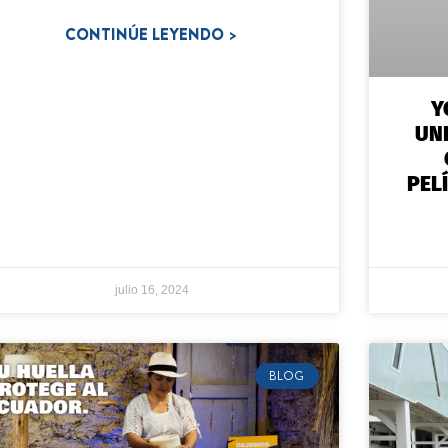
CONTINÚE LEYENDO >
Y
UN
PEL
julio 16, 2024
BLOG