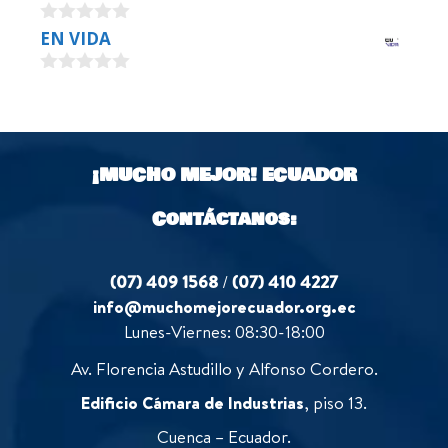
o
u
0
EN VIDA
t
o
o
u
f
0
t
5
o
o
u
f
t
5
o
¡MUCHO MEJOR!
ECUADOR
f
5
Contáctanos:
(07) 409 1568
/
(07) 410 4227
info@muchomejorecuador.org.ec
Lunes-Viernes: 08:30-18:00
Av. Florencia Astudillo y Alfonso Cordero.
Edificio Cámara de Industrias
, piso 13.
Cuenca – Ecuador.