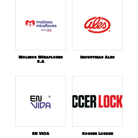
Molinos MIraflores
Industrias Ales
S.A
EN VIDA
Soccer Locker