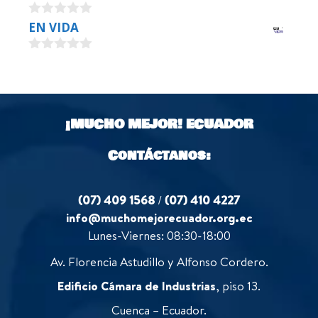
o
u
0
EN VIDA
t
o
o
u
f
0
t
5
o
o
u
f
t
5
o
¡MUCHO MEJOR!
ECUADOR
f
5
Contáctanos:
(07) 409 1568
/
(07) 410 4227
info@muchomejorecuador.org.ec
Lunes-Viernes: 08:30-18:00
Av. Florencia Astudillo y Alfonso Cordero.
Edificio Cámara de Industrias
, piso 13.
Cuenca – Ecuador.