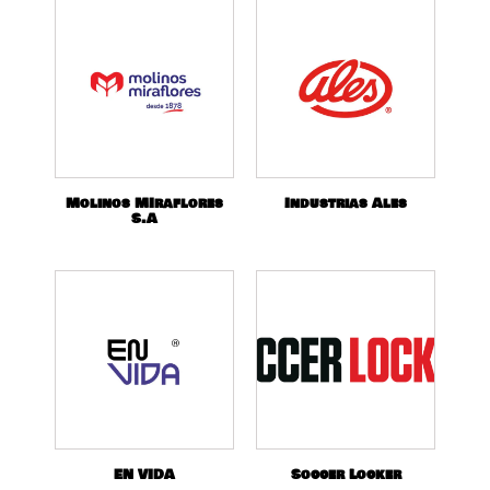
Molinos MIraflores
Industrias Ales
S.A
EN VIDA
Soccer Locker