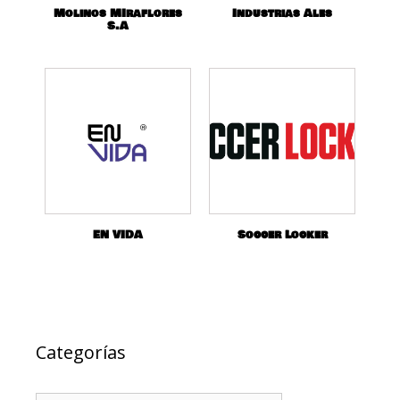
Molinos MIraflores
Industrias Ales
S.A
EN VIDA
Soccer Locker
Categorías