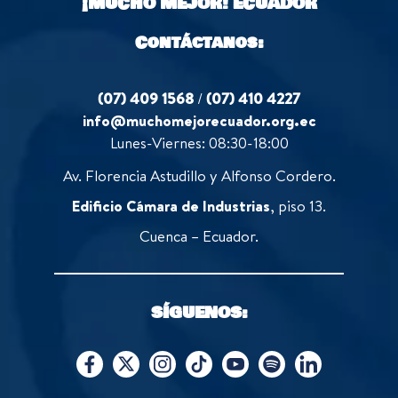
¡MUCHO MEJOR!
ECUADOR
5
Contáctanos:
(07) 409 1568
/
(07) 410 4227
info@muchomejorecuador.org.ec
Lunes-Viernes: 08:30-18:00
Av. Florencia Astudillo y Alfonso Cordero.
Edificio Cámara de Industrias
, piso 13.
Cuenca – Ecuador.
SÍGUENOS: