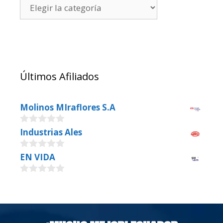
Últimos Afiliados
Molinos MIraflores S.A
0
Industrias Ales
o
u
0
EN VIDA
t
o
o
u
f
0
t
5
o
o
u
f
t
5
o
f