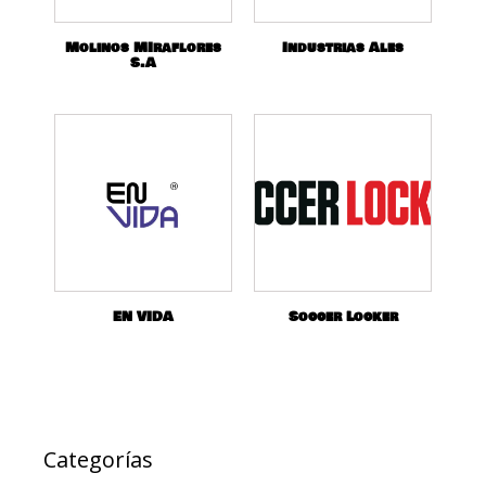
Molinos MIraflores
Industrias Ales
S.A
EN VIDA
Soccer Locker
Categorías