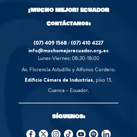
o
¡MUCHO MEJOR!
ECUADOR
f
5
Contáctanos:
(07) 409 1568
/
(07) 410 4227
info@muchomejorecuador.org.ec
Lunes-Viernes: 08:30-18:00
Av. Florencia Astudillo y Alfonso Cordero.
Edificio Cámara de Industrias
, piso 13.
Cuenca – Ecuador.
SÍGUENOS: