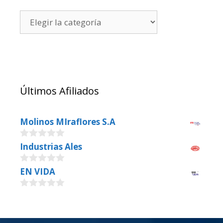
Últimos Afiliados
Molinos MIraflores S.A
0
Industrias Ales
o
u
0
EN VIDA
t
o
o
u
f
0
t
5
o
o
u
f
t
5