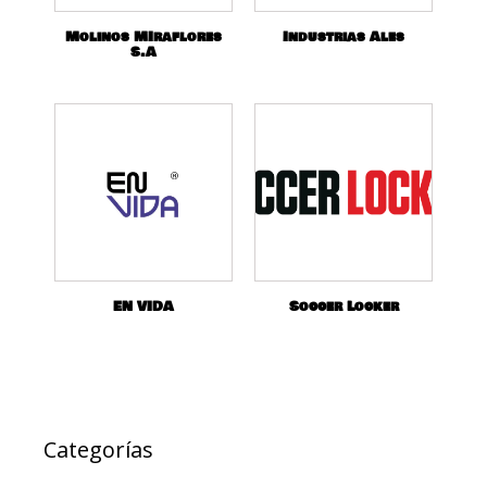
Molinos MIraflores
Industrias Ales
S.A
EN VIDA
Soccer Locker
Categorías