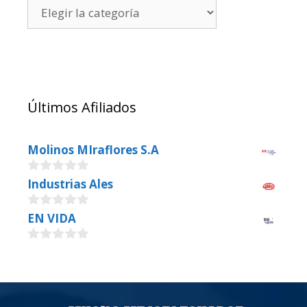
Últimos Afiliados
Molinos MIraflores S.A
0
Industrias Ales
o
u
0
EN VIDA
t
o
o
u
f
0
t
5
o
o
u
f
t
5
o