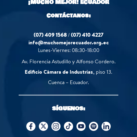
¡MUCHO MEJOR!
ECUADOR
f
5
Contáctanos:
(07) 409 1568
/
(07) 410 4227
info@muchomejorecuador.org.ec
Lunes-Viernes: 08:30-18:00
Av. Florencia Astudillo y Alfonso Cordero.
Edificio Cámara de Industrias
, piso 13.
Cuenca – Ecuador.
SÍGUENOS: