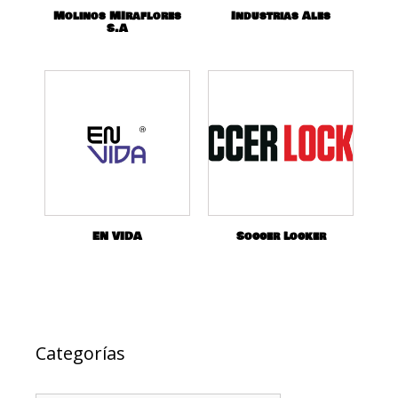
Molinos MIraflores
Industrias Ales
S.A
EN VIDA
Soccer Locker
Categorías