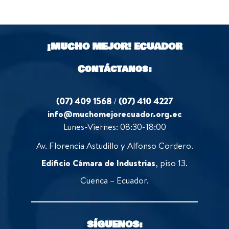
0
t
5
o
o
u
f
t
5
o
¡MUCHO MEJOR!
ECUADOR
f
5
Contáctanos:
(07) 409 1568
/
(07) 410 4227
info@muchomejorecuador.org.ec
Lunes-Viernes: 08:30-18:00
Av. Florencia Astudillo y Alfonso Cordero.
Edificio Cámara de Industrias
, piso 13.
Cuenca – Ecuador.
SÍGUENOS: