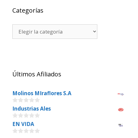
Categorías
Últimos Afiliados
Molinos MIraflores S.A
0
Industrias Ales
o
u
0
EN VIDA
t
o
o
u
f