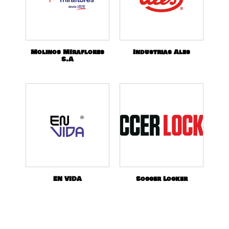
Molinos MIraflores
Industrias Ales
S.A
EN VIDA
Soccer Locker