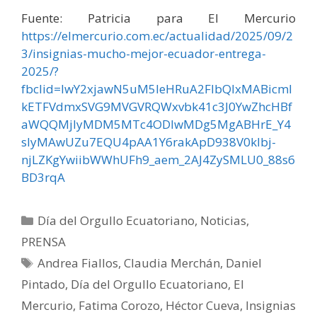
Fuente: Patricia para El Mercurio
https://elmercurio.com.ec/actualidad/2025/09/2
3/insignias-mucho-mejor-ecuador-entrega-
2025/?
fbclid=IwY2xjawN5uM5leHRuA2FlbQIxMABicml
kETFVdmxSVG9MVGVRQWxvbk41c3J0YwZhcHBf
aWQQMjIyMDM5MTc4ODIwMDg5MgABHrE_Y4
slyMAwUZu7EQU4pAA1Y6rakApD938V0klbj-
njLZKgYwiibWWhUFh9_aem_2AJ4ZySMLU0_88s6
BD3rqA
Día del Orgullo Ecuatoriano
,
Noticias
,
PRENSA
Andrea Fiallos
,
Claudia Merchán
,
Daniel
Pintado
,
Día del Orgullo Ecuatoriano
,
El
Mercurio
,
Fatima Corozo
,
Héctor Cueva
,
Insignias