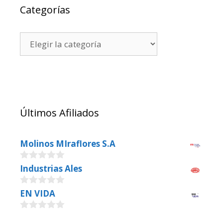
Categorías
Últimos Afiliados
Molinos MIraflores S.A
0
Industrias Ales
o
u
0
EN VIDA
t
o
o
u
f
0
t
5