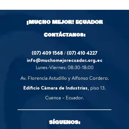
o
o
u
f
t
5
o
¡MUCHO MEJOR!
ECUADOR
f
5
Contáctanos:
(07) 409 1568
/
(07) 410 4227
info@muchomejorecuador.org.ec
Lunes-Viernes: 08:30-18:00
Av. Florencia Astudillo y Alfonso Cordero.
Edificio Cámara de Industrias
, piso 13.
Cuenca – Ecuador.
SÍGUENOS: