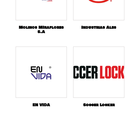
Molinos MIraflores
Industrias Ales
S.A
EN VIDA
Soccer Locker