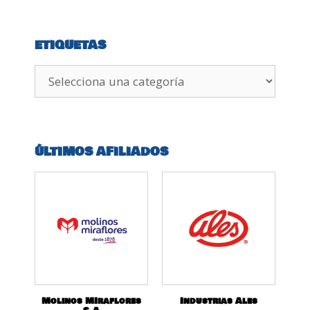
ETIQUETAS
ÚLTIMOS AFILIADOS
Molinos MIraflores
Industrias Ales