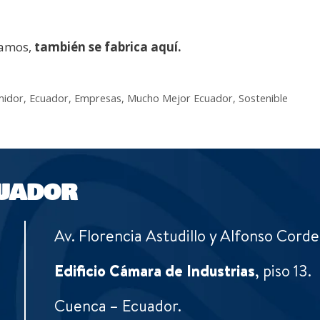
ñamos,
también se fabrica aquí.
midor
,
Ecuador
,
Empresas
,
Mucho Mejor Ecuador
,
Sostenible
UADOR
Av. Florencia Astudillo y Alfonso Corde
Edificio Cámara de Industrias
, piso 13.
Cuenca – Ecuador.