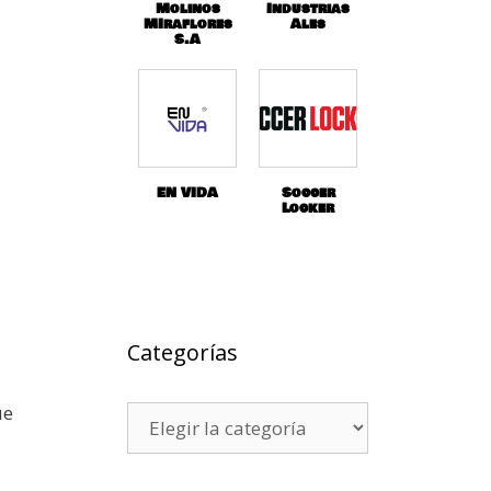
Molinos
Industrias
MIraflores
Ales
S.A
EN VIDA
Soccer
Locker
Categorías
ue