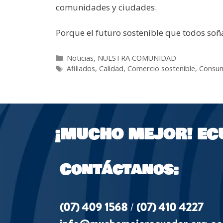
comunidades y ciudades.
Porque el futuro sostenible que todos so
Noticias
,
NUESTRA COMUNIDAD
Afiliados
,
Calidad
,
Comercio sostenible
,
Consu
¡MUCHO MEJOR!
EC
Contáctanos:
(07) 409 1568
/
(07) 410 4227