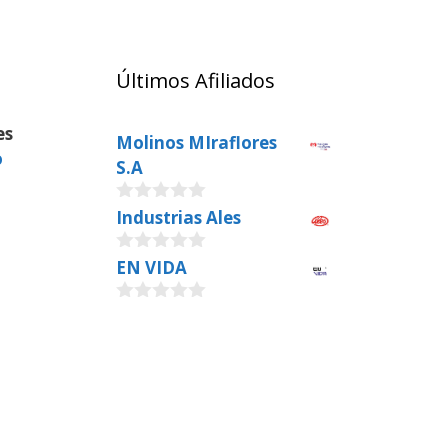
Últimos Afiliados
es
Molinos MIraflores
o
S.A
0
Industrias Ales
o
u
0
EN VIDA
t
o
o
u
f
0
t
5
o
o
u
f
t
5
o
f
5