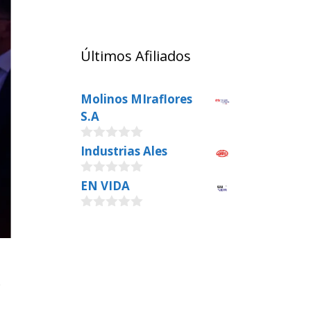
Últimos Afiliados
Molinos MIraflores
S.A
0
Industrias Ales
o
u
0
EN VIDA
t
o
o
u
f
0
t
5
o
o
u
f
t
5
o
f
s
5