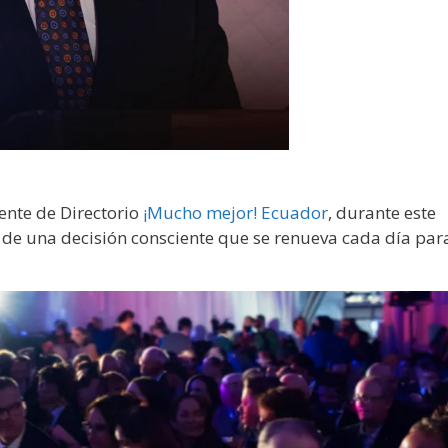
ente de Directorio
¡Mucho mejor! Ecuador
, durante este
a de una decisión consciente que se renueva cada día par