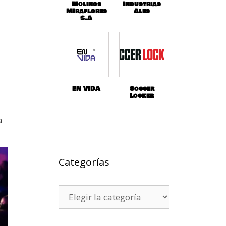
Molinos
Industrias
MIraflores
Ales
S.A
EN VIDA
Soccer
Locker
a
Categorías