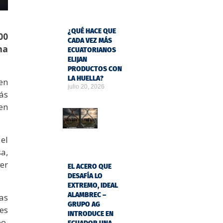
¿QUÉ HACE QUE
00
CADA VEZ MÁS
na
ECUATORIANOS
ELIJAN
PRODUCTOS CON
LA HUELLA?
 en
julio 20, 2026
ás
en
el
a,
er
EL ACERO QUE
DESAFÍA LO
EXTREMO, IDEAL
ALAMBREC –
as
GRUPO AG
es
INTRODUCE EN
o,