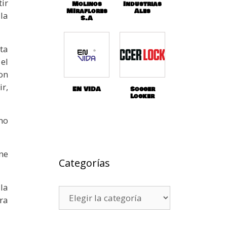
ir
Molinos
Industrias
MIraflores
Ales
la
S.A
ta
el
on
r,
EN VIDA
Soccer
Locker
mo
ne
Categorías
la
ra