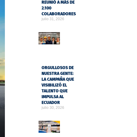
REUNIÓ A MÁS DE
2.100
COLABORADORES
julio 31, 2026
ORGULLOSOS DE
NUESTRA GENTE:
LA CAMPAÑA QUE
VISIBILIZÓ EL
TALENTO QUE
IMPULSA AL
ECUADOR
julio 30, 2026