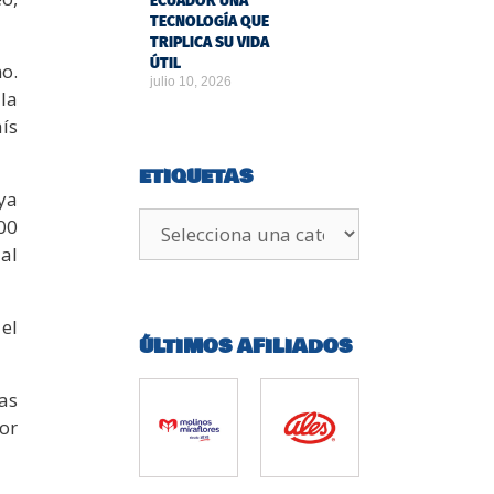
ECUADOR UNA
TECNOLOGÍA QUE
TRIPLICA SU VIDA
ÚTIL
o.
julio 10, 2026
la
ís
ETIQUETAS
uya
00
al
el
ÚLTIMOS AFILIADOS
as
or