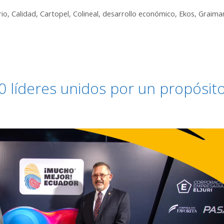
rio
,
Calidad
,
Cartopel
,
Colineal
,
desarrollo económico
,
Ekos
,
Graima
0 líderes unidos por un propósit