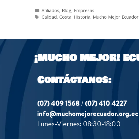
Afiliados
,
Blog
,
Empresas
Calidad
,
Costa
,
Historia
,
Mucho Mejor Ecuador
¡MUCHO MEJOR!
EC
Contáctanos:
(07) 409 1568
/
(07) 410 4227
info@muchomejorecuador.org.ec
Lunes-Viernes: 08:30-18:00