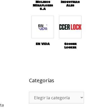
Molinos
Industrias
MIraflores
Ales
S.A
EN VIDA
Soccer
Locker
Categorías
sta