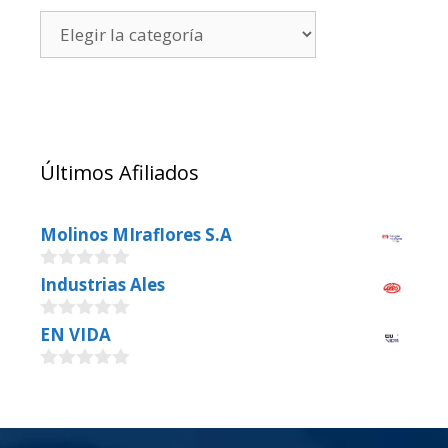
Últimos Afiliados
Molinos MIraflores S.A
0
Industrias Ales
o
u
0
EN VIDA
t
o
o
u
f
0
t
5
o
o
u
f
t
5