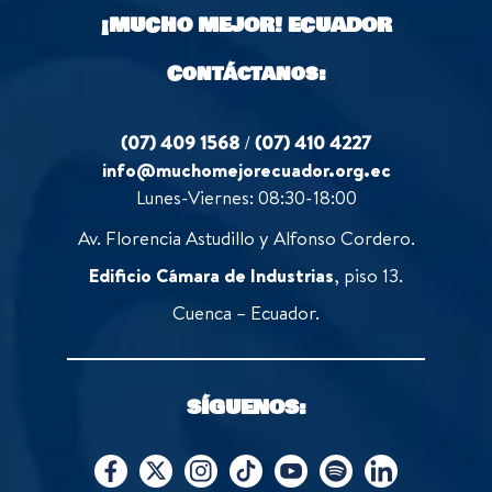
o
¡MUCHO MEJOR!
ECUADOR
f
5
Contáctanos:
(07) 409 1568
/
(07) 410 4227
info@muchomejorecuador.org.ec
Lunes-Viernes: 08:30-18:00
Av. Florencia Astudillo y Alfonso Cordero.
Edificio Cámara de Industrias
, piso 13.
Cuenca – Ecuador.
SÍGUENOS: