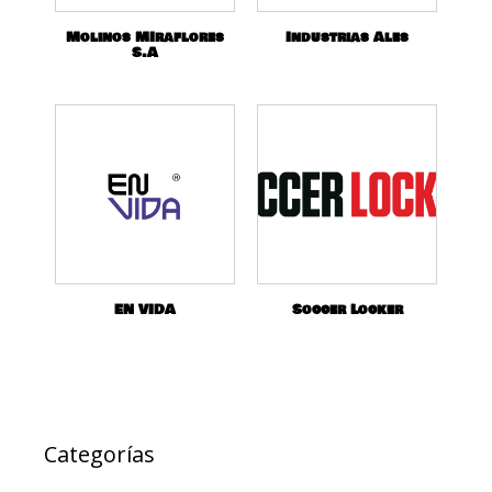
Molinos MIraflores
Industrias Ales
S.A
EN VIDA
Soccer Locker
Categorías