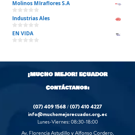
Molinos MIraflores S.A
0
Industrias Ales
o
u
0
EN VIDA
t
o
o
u
f
0
t
5
o
o
u
f
t
5
o
¡MUCHO MEJOR!
ECUADOR
f
5
Contáctanos:
(07) 409 1568
/
(07) 410 4227
info@muchomejorecuador.org.ec
Lunes-Viernes: 08:30-18:00
Av. Florencia Astudillo y Alfonso Cordero.