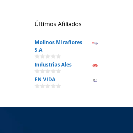
Últimos Afiliados
Molinos MIraflores
S.A
0
Industrias Ales
o
u
0
EN VIDA
t
o
o
u
f
0
t
5
o
o
u
f
t
5
o
f
5