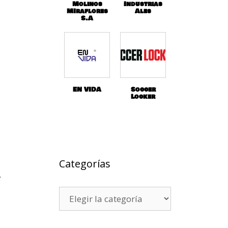
Molinos
Industrias
MIraflores
Ales
S.A
EN VIDA
Soccer
Locker
Categorías
,