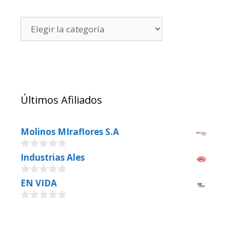
Últimos Afiliados
Molinos MIraflores S.A
0
Industrias Ales
o
u
0
EN VIDA
t
o
o
u
f
0
t
5
o
o
u
f