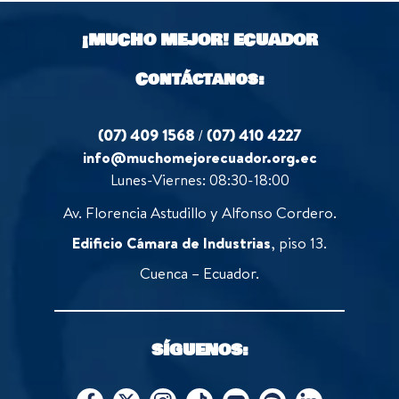
t
5
o
¡MUCHO MEJOR!
ECUADOR
f
5
Contáctanos:
(07) 409 1568
/
(07) 410 4227
info@muchomejorecuador.org.ec
Lunes-Viernes: 08:30-18:00
Av. Florencia Astudillo y Alfonso Cordero.
Edificio Cámara de Industrias
, piso 13.
Cuenca – Ecuador.
SÍGUENOS: