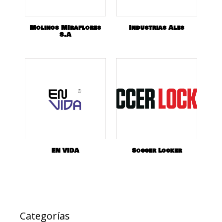
Molinos MIraflores
Industrias Ales
S.A
EN VIDA
Soccer Locker
Categorías