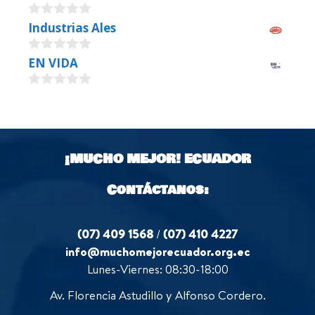
0
Industrias Ales
o
u
0
EN VIDA
t
o
o
u
f
0
t
5
o
o
u
f
t
5
o
¡MUCHO MEJOR!
ECUADOR
f
5
Contáctanos:
(07) 409 1568
/
(07) 410 4227
info@muchomejorecuador.org.ec
Lunes-Viernes: 08:30-18:00
Av. Florencia Astudillo y Alfonso Cordero.