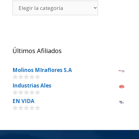
Últimos Afiliados
Molinos MIraflores S.A
0
Industrias Ales
o
u
0
EN VIDA
t
o
o
u
f
0
t
5
o
o
u
f
t
5
o