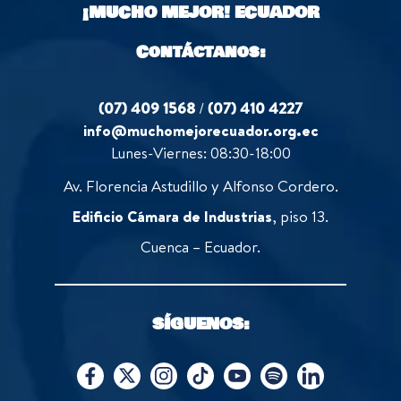
¡MUCHO MEJOR!
ECUADOR
f
5
Contáctanos:
(07) 409 1568
/
(07) 410 4227
info@muchomejorecuador.org.ec
Lunes-Viernes: 08:30-18:00
Av. Florencia Astudillo y Alfonso Cordero.
Edificio Cámara de Industrias
, piso 13.
Cuenca – Ecuador.
SÍGUENOS: