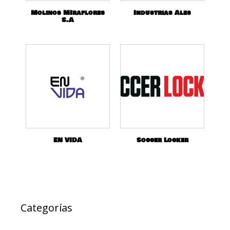
Molinos MIraflores
Industrias Ales
S.A
EN VIDA
Soccer Locker
Categorías