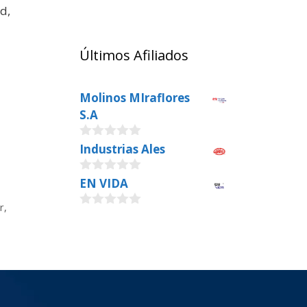
d,
Últimos Afiliados
Molinos MIraflores
S.A
0
Industrias Ales
o
u
0
EN VIDA
t
o
o
u
f
r
,
0
t
5
o
o
u
f
t
5
o
f
5