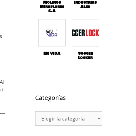
Molinos
Industrias
MIraflores
Ales
S.A
s
EN VIDA
Soccer
Locker
Al
ad
Categorías