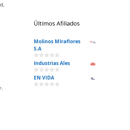
d,
Últimos Afiliados
Molinos MIraflores
S.A
0
Industrias Ales
o
u
0
EN VIDA
t
o
o
u
f
r
,
0
t
5
o
o
u
f
t
5
o
f
5