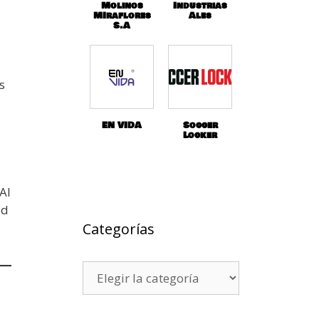
Molinos
Industrias
MIraflores
Ales
S.A
s
EN VIDA
Soccer
Locker
Al
ad
Categorías