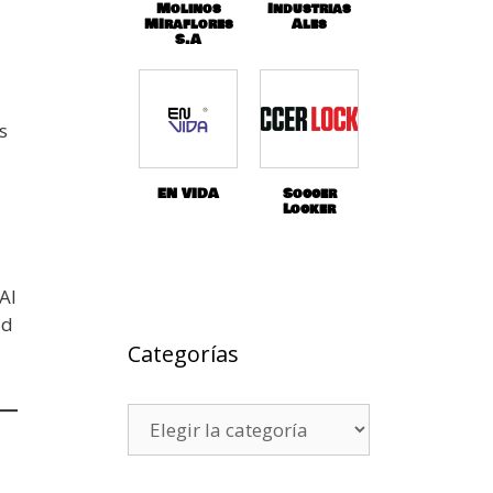
Molinos
Industrias
MIraflores
Ales
S.A
s
EN VIDA
Soccer
Locker
Al
ad
Categorías