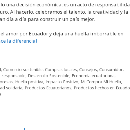
lo una decisión económica; es un acto de responsabilida
o. Al hacerlo, celebramos el talento, la creatividad y la
n día a día para construir un país mejor.
en el amor por Ecuador y deja una huella imborrable en
ce la diferencia!
l
,
Comercio sostenible
,
Compras locales
,
Consejos
,
Consumidor
,
 responsable
,
Desarrollo Sostenible
,
Economía ecuatoriana
,
presas
,
Huella positiva
,
Impacto Positivo
,
Mi Compra Mi Huella
,
ad solidaria
,
Productos Ecuatorianos
,
Productos hechos en Ecuado
a