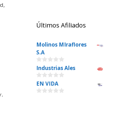
d,
Últimos Afiliados
Molinos MIraflores
S.A
0
Industrias Ales
o
u
0
EN VIDA
t
o
o
u
f
r
,
0
t
5
o
o
u
f
t
5
o
f
5