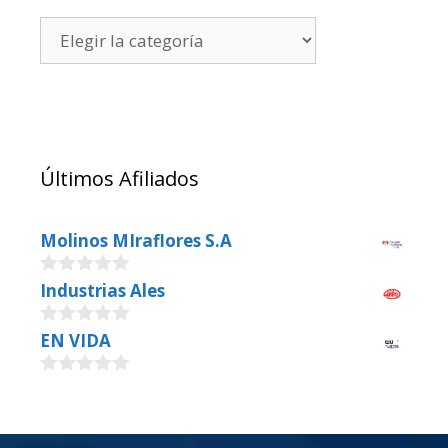
Últimos Afiliados
Molinos MIraflores S.A
0
Industrias Ales
o
u
0
EN VIDA
t
o
o
u
f
0
t
5
o
o
u
f
t
5