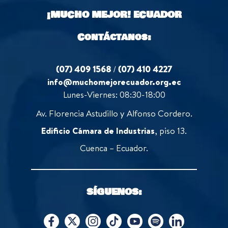
o
¡MUCHO MEJOR!
ECUADOR
f
5
Contáctanos:
(07) 409 1568
/
(07) 410 4227
info@muchomejorecuador.org.ec
Lunes-Viernes: 08:30-18:00
Av. Florencia Astudillo y Alfonso Cordero.
Edificio Cámara de Industrias
, piso 13.
Cuenca – Ecuador.
SÍGUENOS: