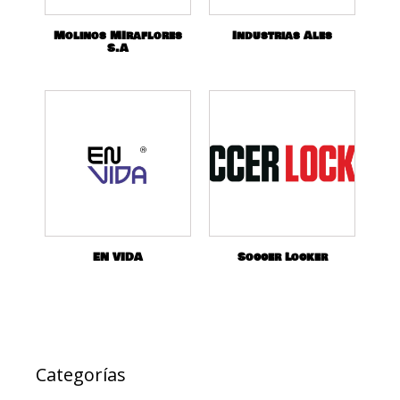
Molinos MIraflores
Industrias Ales
S.A
EN VIDA
Soccer Locker
Categorías