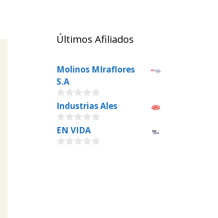
Últimos Afiliados
Molinos MIraflores
S.A
0
Industrias Ales
o
u
0
EN VIDA
t
o
o
u
f
0
t
5
o
o
u
f
t
5
o
f
5