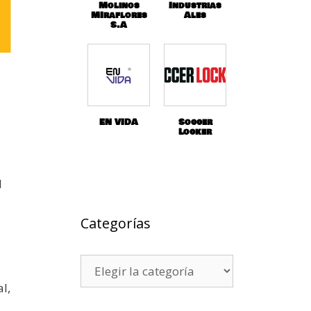
Molinos
Industrias
MIraflores
Ales
S.A
EN VIDA
Soccer
Locker
d
Categorías
l,