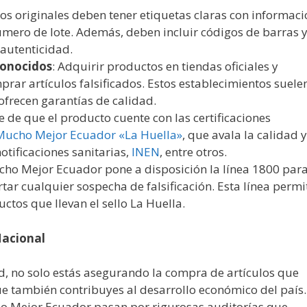
tos originales deben tener etiquetas claras con informac
úmero de lote. Además, deben incluir códigos de barras 
 autenticidad.
conocidos
: Adquirir productos en tiendas oficiales y
prar artículos falsificados. Estos establecimientos suele
ofrecen garantías de calidad.
e de que el producto cuente con las certificaciones
e Mucho Mejor Ecuador «La Huella»
, que avala la calidad y
otificaciones sanitarias,
INEN
, entre otros.
cho Mejor Ecuador pone a disposición la línea 1800 par
r cualquier sospecha de falsificación. Esta línea permi
uctos que llevan el sello La Huella.
Nacional
ad, no solo estás asegurando la compra de artículos que
e también contribuyes al desarrollo económico del país.
o Mejor Ecuador pasan por rigurosas auditorías que