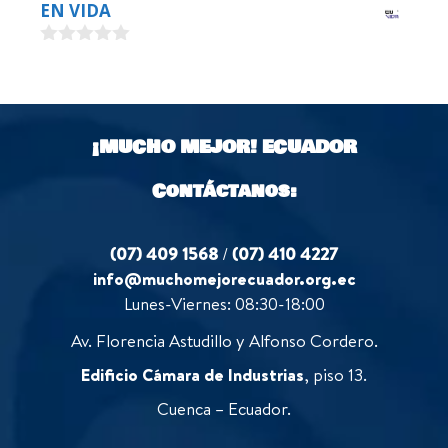
0
EN VIDA
t
o
o
u
f
0
t
5
o
o
u
f
t
5
o
¡MUCHO MEJOR!
ECUADOR
f
5
Contáctanos:
(07) 409 1568
/
(07) 410 4227
info@muchomejorecuador.org.ec
Lunes-Viernes: 08:30-18:00
Av. Florencia Astudillo y Alfonso Cordero.
Edificio Cámara de Industrias
, piso 13.
Cuenca – Ecuador.