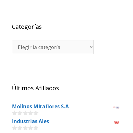
Categorías
Últimos Afiliados
Molinos MIraflores S.A
0
Industrias Ales
o
u