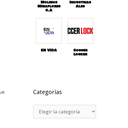
Molinos
Industrias
MIraflores
Ales
S.A
EN VIDA
Soccer
Locker
Categorías
ue