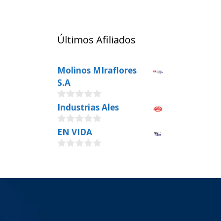
Últimos Afiliados
Molinos MIraflores
S.A
0
Industrias Ales
o
u
0
EN VIDA
t
o
o
u
f
0
t
5
o
o
u
f
t
5
o
f
5