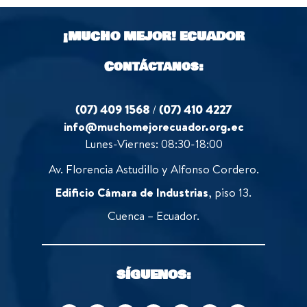
t
5
o
¡MUCHO MEJOR!
ECUADOR
f
5
Contáctanos:
(07) 409 1568
/
(07) 410 4227
info@muchomejorecuador.org.ec
Lunes-Viernes: 08:30-18:00
Av. Florencia Astudillo y Alfonso Cordero.
Edificio Cámara de Industrias
, piso 13.
Cuenca – Ecuador.
SÍGUENOS: