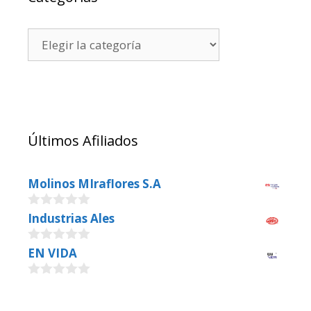
Últimos Afiliados
Molinos MIraflores S.A
0
Industrias Ales
o
u
0
EN VIDA
t
o
o
u
f
0
t
5
o
o
u
f