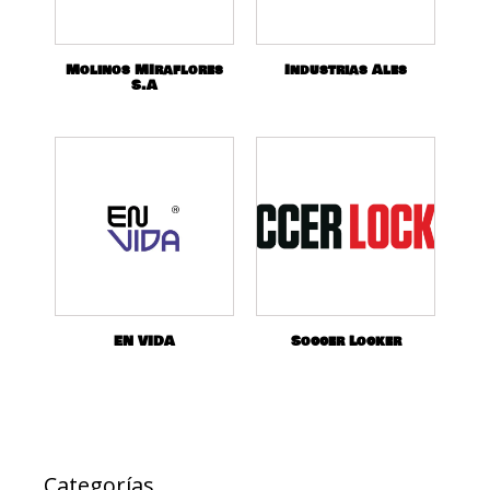
Molinos MIraflores
Industrias Ales
S.A
EN VIDA
Soccer Locker
Categorías