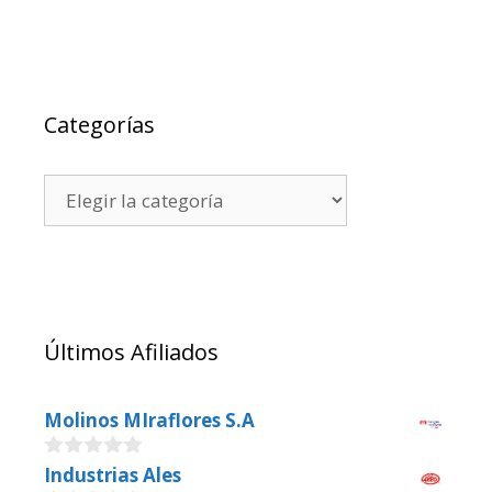
Categorías
Últimos Afiliados
Molinos MIraflores S.A
0
Industrias Ales
o