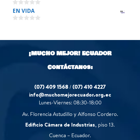
u
0
EN VIDA
t
o
o
u
f
0
t
5
o
o
u
f
t
5
o
¡MUCHO MEJOR!
ECUADOR
f
5
Contáctanos:
(07) 409 1568
/
(07) 410 4227
info@muchomejorecuador.org.ec
Lunes-Viernes: 08:30-18:00
Av. Florencia Astudillo y Alfonso Cordero.
Edificio Cámara de Industrias
, piso 13.
Cuenca – Ecuador.