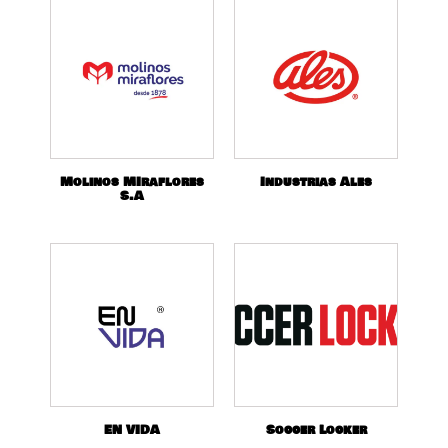
Molinos MIraflores
Industrias Ales
S.A
EN VIDA
Soccer Locker