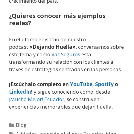
crecimiento del país.
¿Quieres conocer más ejemplos
reales?
En el último episodio de nuestro
podcast
«Dejando Huella»
, conversamos sobre
este tema y cómo
Vaz Seguros
está
transformando su relación con los clientes a
través de estrategias centradas en las personas.
¡Escúchalo completo en
YouTube
,
Spotify
o
LinkedIn
!
y sigue conociendo cómo, desde
¡Mucho Mejor! Ecuador,
se construyen
experiencias memorables que dejan huella.
Blog
Afiliados
,
atención al cliente Ecuador
,
blog
,