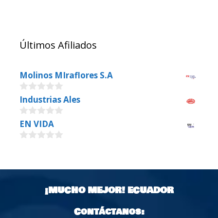
Últimos Afiliados
Molinos MIraflores S.A
0
Industrias Ales
o
u
0
EN VIDA
t
o
o
u
f
0
t
5
o
o
u
f
t
5
o
¡MUCHO MEJOR!
ECUADOR
f
5
Contáctanos: