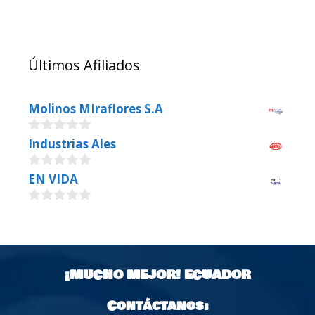
Últimos Afiliados
Molinos MIraflores S.A
0
Industrias Ales
o
u
0
EN VIDA
t
o
o
u
f
0
t
5
o
o
u
f
t
5
o
¡MUCHO MEJOR!
ECUADOR
f
5
Contáctanos: