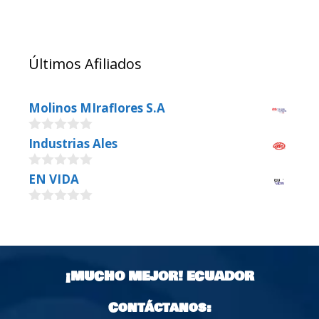
Últimos Afiliados
Molinos MIraflores S.A
0
Industrias Ales
o
u
0
EN VIDA
t
o
o
u
f
0
t
5
o
o
u
f
t
5
o
¡MUCHO MEJOR!
ECUADOR
f
5
Contáctanos: