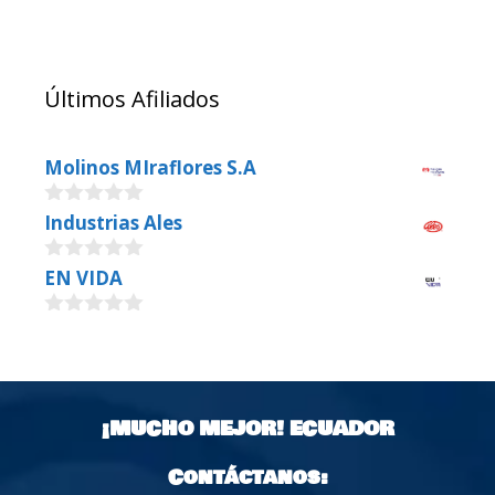
Últimos Afiliados
Molinos MIraflores S.A
0
Industrias Ales
o
u
0
EN VIDA
t
o
o
u
f
0
t
5
o
o
u
f
t
5
o
¡MUCHO MEJOR!
ECUADOR
f
5
Contáctanos: