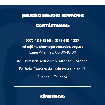
u
f
t
5
o
¡MUCHO MEJOR!
ECUADOR
f
5
Contáctanos:
(07) 409 1568
/
(07) 410 4227
info@muchomejorecuador.org.ec
Lunes-Viernes: 08:30-18:00
Av. Florencia Astudillo y Alfonso Cordero.
Edificio Cámara de Industrias
, piso 13.
Cuenca – Ecuador.
SÍGUENOS: