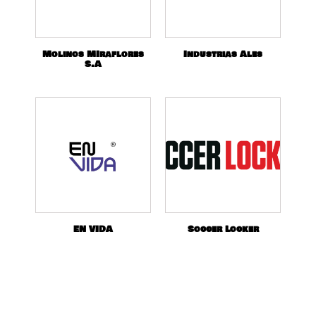
Molinos MIraflores
Industrias Ales
S.A
EN VIDA
Soccer Locker