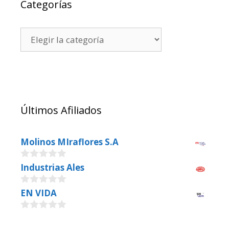
Categorías
Últimos Afiliados
Molinos MIraflores S.A
0
Industrias Ales
o
u
0
EN VIDA
t
o
o
u
f
0
t
5
o
o