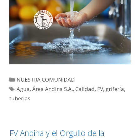
NUESTRA COMUNIDAD
Agua
,
Área Andina S.A.
,
Calidad
,
FV
,
grifería
,
tuberias
FV Andina y el Orgullo de la